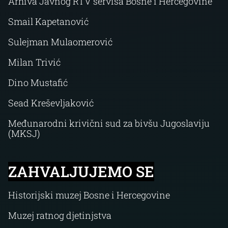
Arhiva Javnog RTV servisa Bosne i Hercegovine
Smail Kapetanović
Sulejman Mulaomerović
Milan Trivić
Dino Mustafić
Sead Kreševljaković
Međunarodni krivični sud za bivšu Jugoslaviju
(MKSJ)
ZAHVALJUJEMO SE
Historijski muzej Bosne i Hercegovine
Muzej ratnog djetinjstva